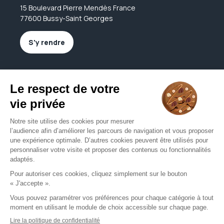
15 Boulevard Pierre Mendès France
77600 Bussy-Saint Georges
S'y rendre
Nous contacter
bussy@pandaoptic.fr
01 86 04 65 48
Nous contacter
Mentions légales
CGU